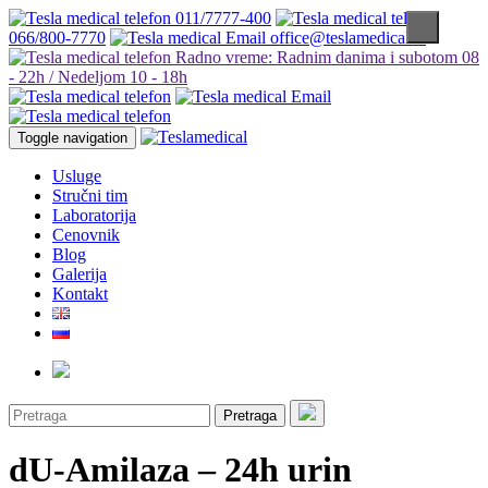
011/7777-400
066/800-7770
office@teslamedical.rs
Radno vreme: Radnim danima i subotom 08
- 22h / Nedeljom 10 - 18h
Toggle navigation
Usluge
Stručni tim
Laboratorija
Cenovnik
Blog
Galerija
Kontakt
Pretraga
dU-Amilaza – 24h urin