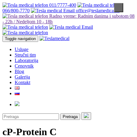
011/7777-400
066/800-7770
office@teslamedical.rs
Radno vreme: Radnim danima i subotom 08
- 22h / Nedeljom 10 - 18h
Toggle navigation
Usluge
Stručni tim
Laboratorija
Cenovnik
Blog
Galerija
Kontakt
Pretraga
cP-Protein C