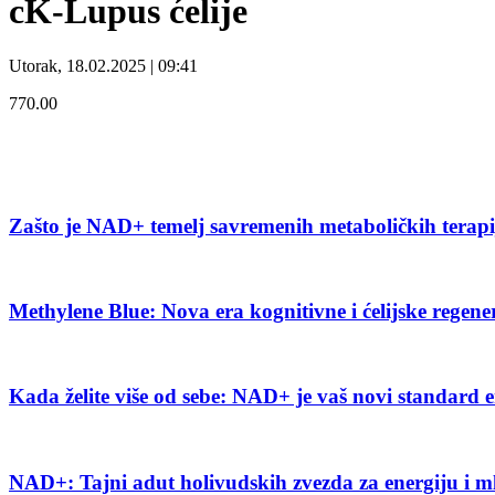
cK-Lupus ćelije
Utorak, 18.02.2025 | 09:41
770.00
Zašto je NAD+ temelj savremenih metaboličkih terap
Methylene Blue: Nova era kognitivne i ćelijske regene
Kada želite više od sebe: NAD+ je vaš novi standard e
NAD+: Tajni adut holivudskih zvezda za energiju i m