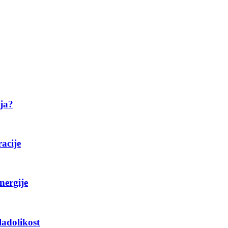
ija?
racije
nergije
ladolikost