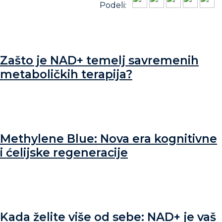
Podeli:
Zašto je NAD+ temelj savremenih
metaboličkih terapija?
Methylene Blue: Nova era kognitivne
i ćelijske regeneracije
Kada želite više od sebe: NAD+ je vaš