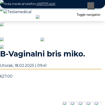
011/7777-400
066/800-7770
Toggle navigation
office@teslamedical.rs
Radno vreme: Radnim danima i subotom
08 - 22h / Nedeljom 10 - 18h
B-Vaginalni bris miko.
Utorak, 18.02.2025 | 09:41
627.00