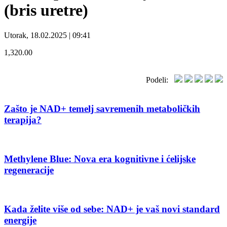
(bris uretre)
Utorak, 18.02.2025 | 09:41
1,320.00
Podeli:
Zašto je NAD+ temelj savremenih metaboličkih
terapija?
Methylene Blue: Nova era kognitivne i ćelijske
regeneracije
Kada želite više od sebe: NAD+ je vaš novi standard
energije