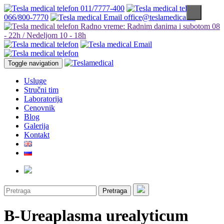
011/7777-400
066/800-7770
office@teslamedical.rs
Radno vreme: Radnim danima i subotom 08
- 22h / Nedeljom 10 - 18h
Toggle navigation
Usluge
Stručni tim
Laboratorija
Cenovnik
Blog
Galerija
Kontakt
Pretraga
B-Ureaplasma urealyticum