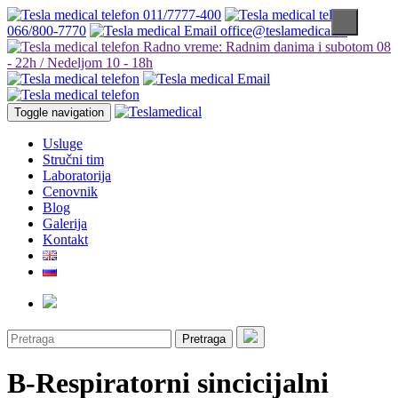
011/7777-400
066/800-7770
office@teslamedical.rs
Radno vreme: Radnim danima i subotom 08
- 22h / Nedeljom 10 - 18h
Toggle navigation
Usluge
Stručni tim
Laboratorija
Cenovnik
Blog
Galerija
Kontakt
Pretraga
B-Respiratorni sincicijalni