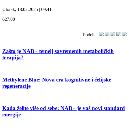
Utorak, 18.02.2025 | 09:41
627.00
Podeli:
Zašto je NAD+ temelj savremenih metaboličkih
terapija?
Methylene Blue: Nova era kognitivne i ćelijske
regeneracije
Kada želite više od sebe: NAD+ je vaš novi standard
energije