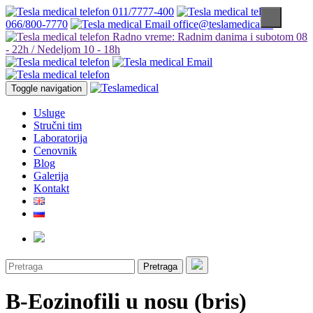
011/7777-400
066/800-7770
office@teslamedical.rs
Radno vreme: Radnim danima i subotom 08
- 22h / Nedeljom 10 - 18h
Toggle navigation
Usluge
Stručni tim
Laboratorija
Cenovnik
Blog
Galerija
Kontakt
Pretraga
B-Eozinofili u nosu (bris)