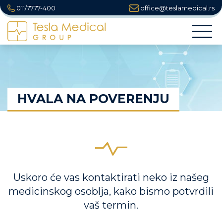
011/7777-400
office@teslamedical.rs
Togg
navi
HVALA NA POVERENJU
Uskoro će vas kontaktirati neko iz našeg
medicinskog osoblja, kako bismo potvrdili
vaš termin.