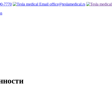
00-7770
office@teslamedical.rs
нности