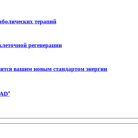
аболических терапий
клеточной регенерации
вится вашим новым стандартом энергии
NAD⁺