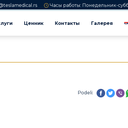
@teslamedical.rs
Часы работы: Понедельник-суббот
слуги
Ценник
Контакты
Галерея
Podeli: