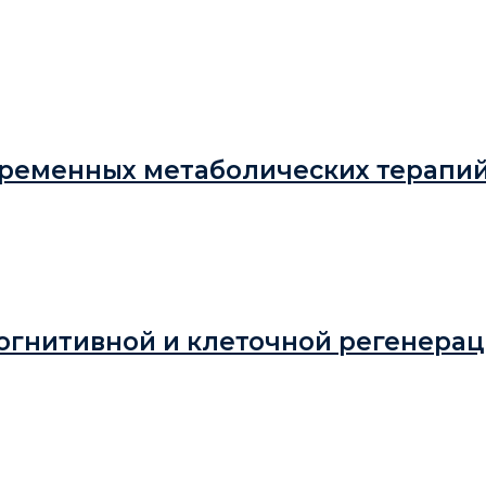
временных метаболических терапи
когнитивной и клеточной регенера