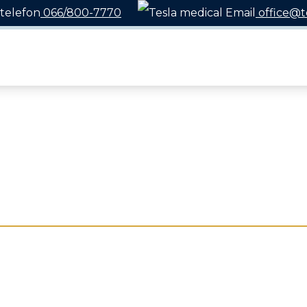
066/800-7770
office@t
ота 08 - 22h / Воскресенье 10 - 18h