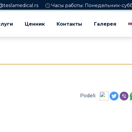
@teslamedical.rs
Часы работы: Понедельник-суббот
слуги
Ценник
Контакты
Галерея
Podeli: