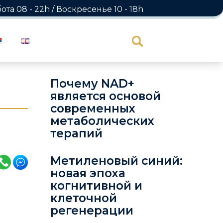
а 08 - 22h / Воскресенье 10 - 18h
Почему NAD+
является основой
современных
метаболических
терапий
Метиленовый синий:
новая эпоха
когнитивной и
клеточной
регенерации