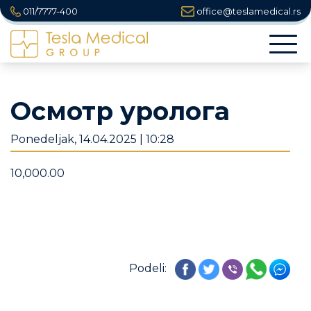
011/7777-400
office@teslamedical.rs
Togg
navi
Осмотр уролога
Ponedeljak, 14.04.2025 | 10:28
10,000.00
Podeli: