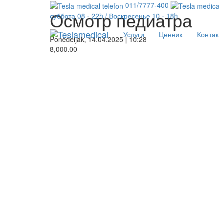
011/7777-400
Осмотр педиатра
суббота 08 - 22h / Воскресенье 10 - 18h
Услуги
Ценник
Контак
Ponedeljak, 14.04.2025 | 10:28
8,000.00