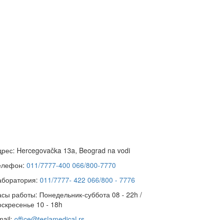
дрес:
Hercegovačka 13a, Beograd na vodi
елефон:
011/7777-400
066/800-7770
аборатория:
011/7777- 422
066/800 - 7776
асы работы:
Понедельник-суббота 08 - 22h /
оскресенье 10 - 18h
ail:
office@teslamedical.rs