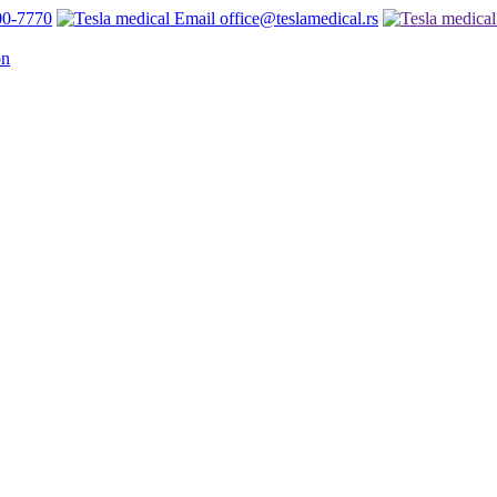
00-7770
office@teslamedical.rs