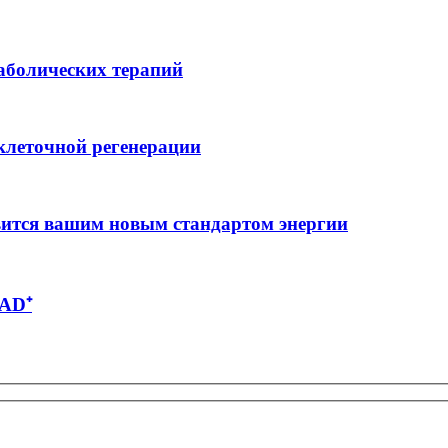
аболических терапий
клеточной регенерации
вится вашим новым стандартом энергии
NAD⁺