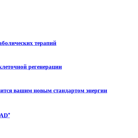
аболических терапий
клеточной регенерации
вится вашим новым стандартом энергии
NAD⁺