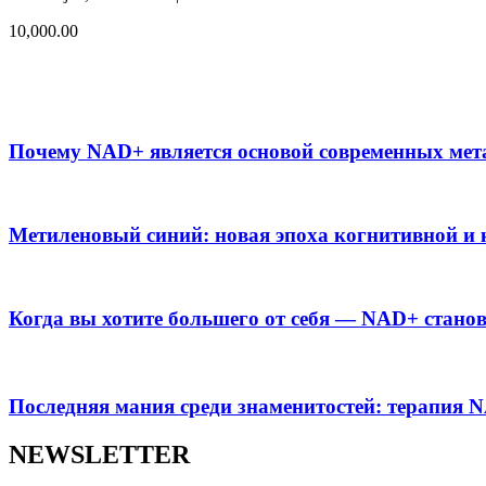
10,000.00
Почему NAD+ является основой современных мет
Метиленовый синий: новая эпоха когнитивной и 
Когда вы хотите большего от себя — NAD+ стано
Последняя мания среди знаменитостей: терапия 
NEWSLETTER