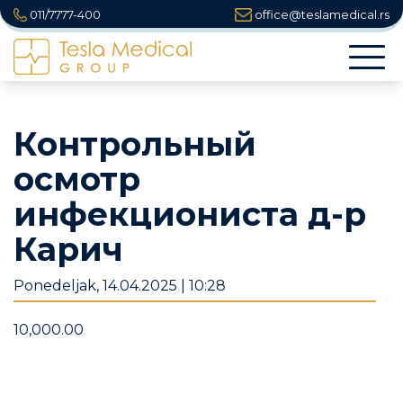
011/7777-400
office@teslamedical.rs
Togg
navi
Контрольный
осмотр
инфекциониста д-р
Карич
Ponedeljak, 14.04.2025 | 10:28
10,000.00