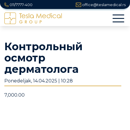
011/7777-400
office@teslamedical.rs
Togg
navi
Контрольный
осмотр
дерматолога
Ponedeljak, 14.04.2025 | 10:28
7,000.00