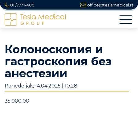
011/7777-400
office@teslamedical.rs
Togg
navi
Колоноскопия и
гастроскопия без
анестезии
Ponedeljak, 14.04.2025 | 10:28
35,000.00