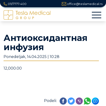
011/7777-400
office@teslamedical.rs
Togg
navi
Антиоксидантная
инфузия
Ponedeljak, 14.04.2025 | 10:28
12,000.00
Podeli: