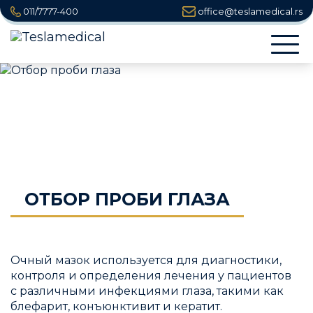
011/7777-400
office@teslamedical.rs
Togg
navi
OТБОР ПРОБИ ГЛАЗА
Очный мазок используется для диагностики,
контроля и определения лечения у пациентов
с различными инфекциями глаза, такими как
блефарит, конъюнктивит и кератит.