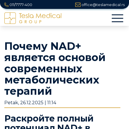
011/7777-400
office@teslamedical.rs
Togg
navi
Почему NAD+
является основой
современных
метаболических
терапий
Petak, 26.12.2025 | 11:14
Раскройте полный
потенциал NAD+ в