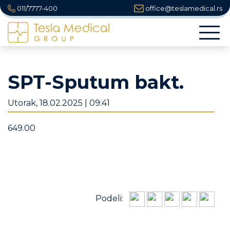
011/7777-400
office@teslamedical.rs
Togg
navi
SPT-Sputum bakt.
Utorak, 18.02.2025 | 09:41
649.00
Podeli: