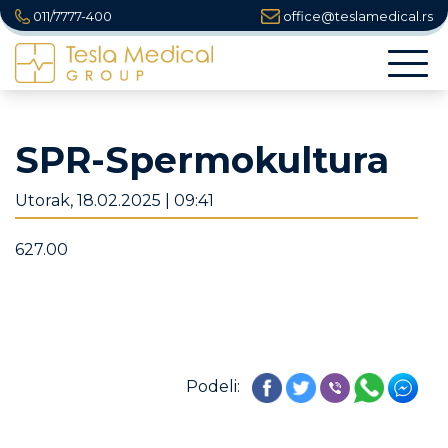
011/7777-400
office@teslamedical.rs
Togg
navi
SPR-Spermokultura
Utorak, 18.02.2025 | 09:41
627.00
Podeli: