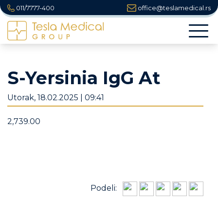
011/7777-400
office@teslamedical.rs
Togg
navi
S-Yersinia IgG At
Utorak, 18.02.2025 | 09:41
2,739.00
Podeli: