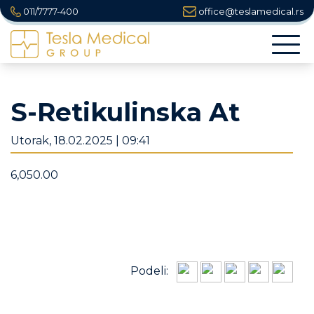
011/7777-400
office@teslamedical.rs
Togg
navi
S-Retikulinska At
Utorak, 18.02.2025 | 09:41
6,050.00
Podeli: