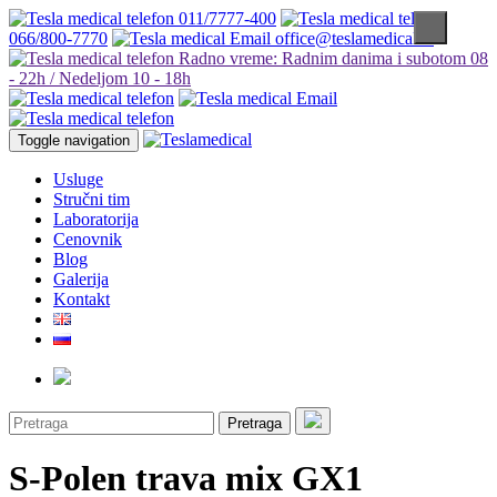
011/7777-400
066/800-7770
office@teslamedical.rs
Radno vreme: Radnim danima i subotom 08
- 22h / Nedeljom 10 - 18h
Toggle navigation
Usluge
Stručni tim
Laboratorija
Cenovnik
Blog
Galerija
Kontakt
Pretraga
S-Polen trava mix GX1