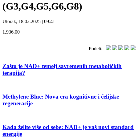
(G3,G4,G5,G6,G8)
Utorak, 18.02.2025 | 09:41
1,936.00
Podeli:
Zašto je NAD+ temelj savremenih metaboličkih
terapija?
Methylene Blue: Nova era kognitivne i ćelijske
regeneracije
Kada želite više od sebe: NAD+ je vaš novi standard
energije