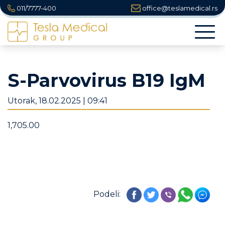
011/7777-400
office@teslamedical.rs
Togg
navi
S-Parvovirus B19 IgM
Utorak, 18.02.2025 | 09:41
1,705.00
Podeli: