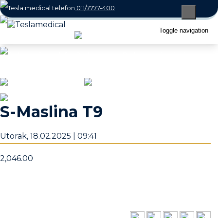
011/7777-400
066/800-7770
Toggle navigation
office@teslamedical.rs
Radno vreme: Radnim danima i subotom
08 - 22h / Nedeljom 10 - 18h
S-Maslina T9
Utorak, 18.02.2025 | 09:41
2,046.00