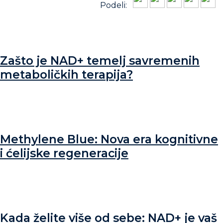
Podeli:
Zašto je NAD+ temelj savremenih
metaboličkih terapija?
Methylene Blue: Nova era kognitivne
i ćelijske regeneracije
Kada želite više od sebe: NAD+ je vaš