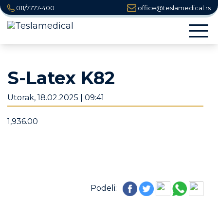
011/7777-400
office@teslamedical.rs
Togg
navi
S-Latex K82
Utorak, 18.02.2025 | 09:41
1,936.00
Podeli: