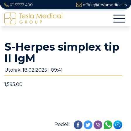
011/7777-400
office@teslamedical.rs
Togg
navi
S-Herpes simplex tip
II IgM
Utorak, 18.02.2025 | 09:41
1,595.00
Podeli: