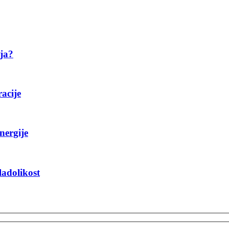
ija?
racije
nergije
ladolikost