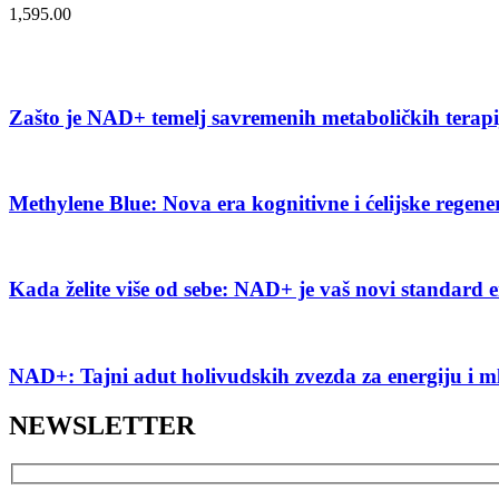
1,595.00
Zašto je NAD+ temelj savremenih metaboličkih terap
Methylene Blue: Nova era kognitivne i ćelijske regene
Kada želite više od sebe: NAD+ je vaš novi standard e
NAD+: Tajni adut holivudskih zvezda za energiju i m
NEWSLETTER