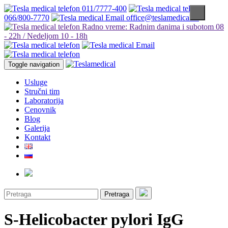
011/7777-400
066/800-7770
office@teslamedical.rs
Radno vreme: Radnim danima i subotom 08
- 22h / Nedeljom 10 - 18h
Toggle navigation
Usluge
Stručni tim
Laboratorija
Cenovnik
Blog
Galerija
Kontakt
Pretraga
S-Helicobacter pylori IgG