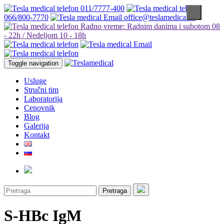
011/7777-400
066/800-7770
office@teslamedical.rs
Radno vreme: Radnim danima i subotom 08
- 22h / Nedeljom 10 - 18h
Toggle navigation
Usluge
Stručni tim
Laboratorija
Cenovnik
Blog
Galerija
Kontakt
Pretraga
S-HBc IgM