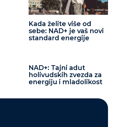
Kada želite više od
sebe: NAD+ je vaš novi
standard energije
NAD+: Tajni adut
holivudskih zvezda za
energiju i mladolikost