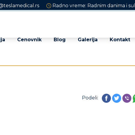
@teslamedical.rs
Radno vreme: Radnim danima i sub
ja
Cenovnik
Blog
Galerija
Kontakt
Podeli: