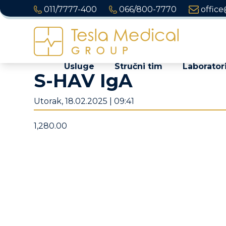
011/7777-400
066/800-7770
office
Usluge
Stručni tim
Laboratori
S-HAV IgA
Utorak, 18.02.2025 | 09:41
1,280.00