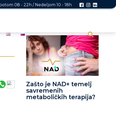
otom 08 - 22h / Nedeljom 10 - 18h
Zašto je NAD+ temelj
savremenih
metaboličkih terapija?