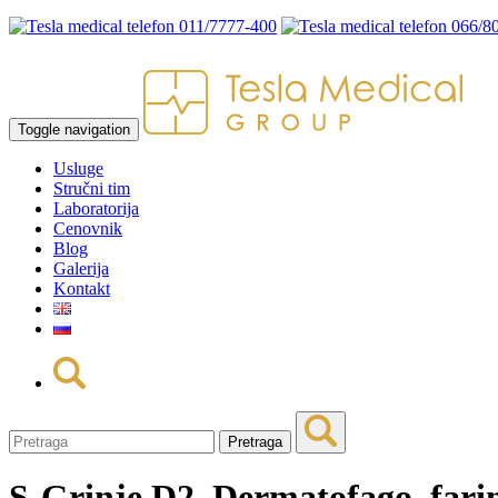
011/7777-400
066/8
Toggle navigation
Usluge
Stručni tim
Laboratorija
Cenovnik
Blog
Galerija
Kontakt
Pretraga
S-Grinje D2, Dermatofago. fari