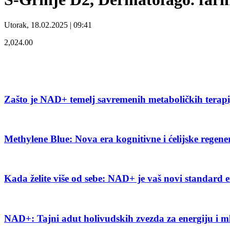
Utorak, 18.02.2025 | 09:41
2,024.00
Zašto je NAD+ temelj savremenih metaboličkih terap
Methylene Blue: Nova era kognitivne i ćelijske regene
Kada želite više od sebe: NAD+ je vaš novi standard e
NAD+: Tajni adut holivudskih zvezda za energiju i m