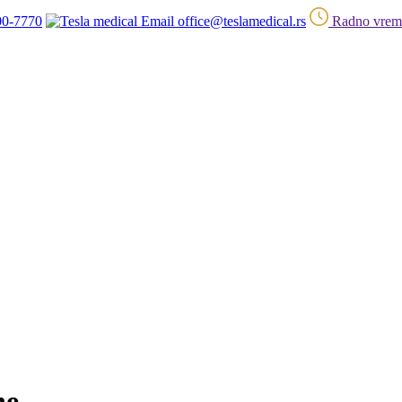
00-7770
office@teslamedical.rs
Radno vreme
ne