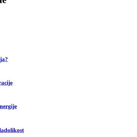
ija?
racije
nergije
ladolikost