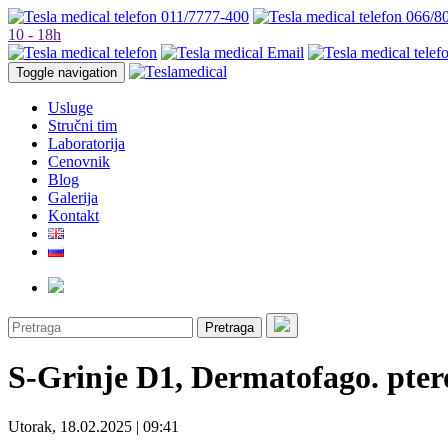
011/7777-400
066/8
10 - 18h
Toggle navigation
Usluge
Stručni tim
Laboratorija
Cenovnik
Blog
Galerija
Kontakt
Pretraga
S-Grinje D1, Dermatofago. pter
Utorak, 18.02.2025 | 09:41