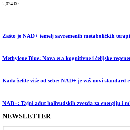
2,024.00
Zašto je NAD+ temelj savremenih metaboličkih terap
Methylene Blue: Nova era kognitivne i ćelijske regene
Kada želite više od sebe: NAD+ je vaš novi standard e
NAD+: Tajni adut holivudskih zvezda za energiju i m
NEWSLETTER