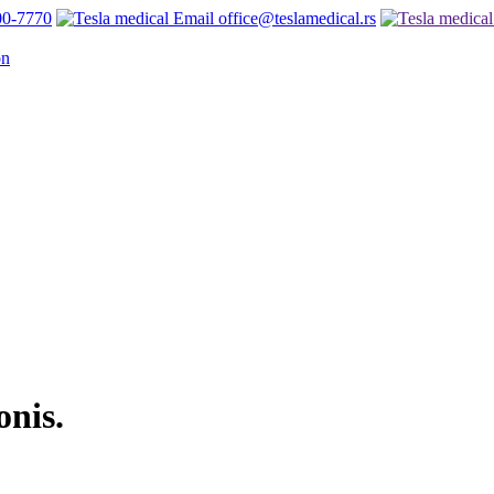
00-7770
office@teslamedical.rs
onis.