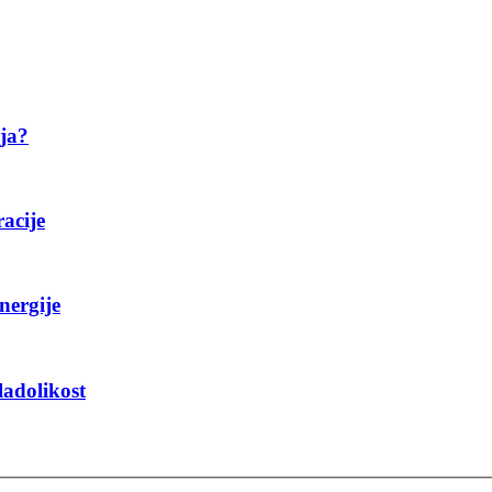
ija?
racije
nergije
ladolikost