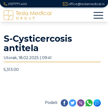
011/7777-400
office@teslamedical.rs
Togg
navi
S-Cysticercosis
antitela
Utorak, 18.02.2025 | 09:41
5,313.00
Podeli: