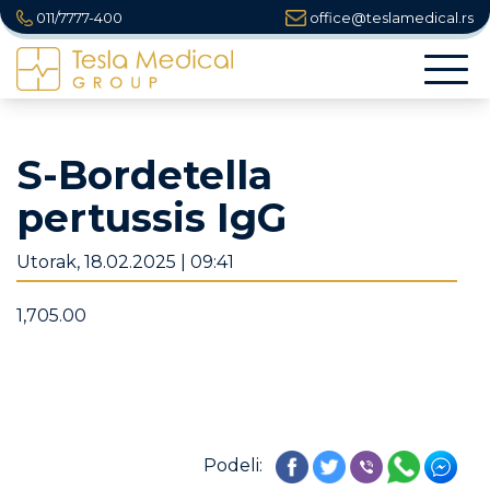
011/7777-400
office@teslamedical.rs
Togg
navi
S-Bordetella
pertussis IgG
Utorak, 18.02.2025 | 09:41
1,705.00
Podeli: