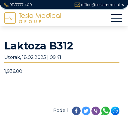
011/7777-400
office@teslamedical.rs
Togg
navi
Laktoza B312
Utorak, 18.02.2025 | 09:41
1,936.00
Podeli: