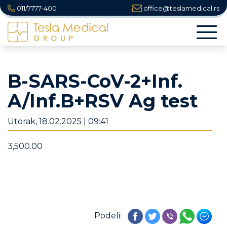
011/7777-400
office@teslamedical.rs
Togg
navi
B-SARS-CoV-2+Inf.
A/Inf.B+RSV Ag test
Utorak, 18.02.2025 | 09:41
3,500.00
Podeli: