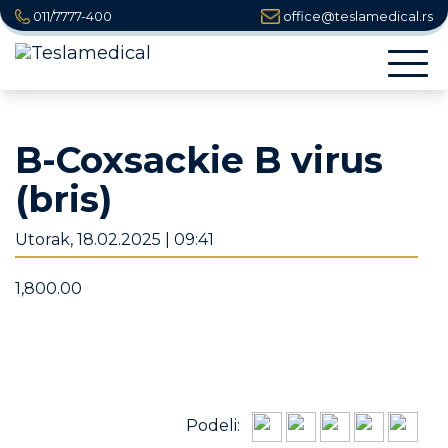
011/7777-400
office@teslamedical.rs
Togg
navi
B-Coxsackie B virus
(bris)
Utorak, 18.02.2025 | 09:41
1,800.00
Podeli: