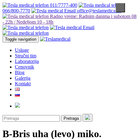
011/7777-400
066/800-7770
office@teslamedical.rs
Radno vreme: Radnim danima i subotom 08
- 22h / Nedeljom 10 - 18h
Toggle navigation
Usluge
Stručni tim
Laboratorija
Cenovnik
Blog
Galerija
Kontakt
Pretraga
B-Bris uha (levo) miko.