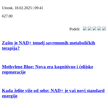
Utorak, 18.02.2025 | 09:41
627.00
Podeli:
Zašto je NAD+ temelj savremenih metaboličkih
terapija?
Methylene Blue: Nova era kognitivne i ćelijske
regeneracije
Kada želite više od sebe: NAD+ je vaš novi standard
energije