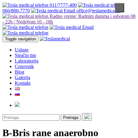
011/7777-400
066/800-7770
office@teslamedical.rs
Radno vreme: Radnim danima i subotom 08
- 22h / Nedeljom 10 - 18h
Toggle navigation
Usluge
Stručni tim
Laboratorija
Cenovnik
Blog
Galerija
Kontakt
Pretraga
B-Bris rane anaerobno