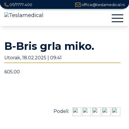
011/7777-400
office@teslamedical.rs
Togg
navi
B-Bris grla miko.
Utorak, 18.02.2025 | 09:41
605.00
Podeli: