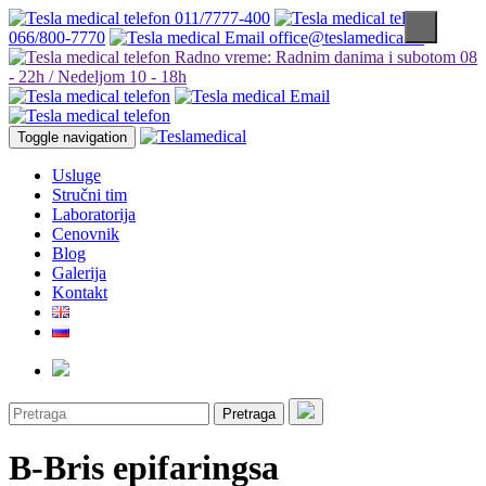
011/7777-400
066/800-7770
office@teslamedical.rs
Radno vreme: Radnim danima i subotom 08
- 22h / Nedeljom 10 - 18h
Toggle navigation
Usluge
Stručni tim
Laboratorija
Cenovnik
Blog
Galerija
Kontakt
Pretraga
B-Bris epifaringsa