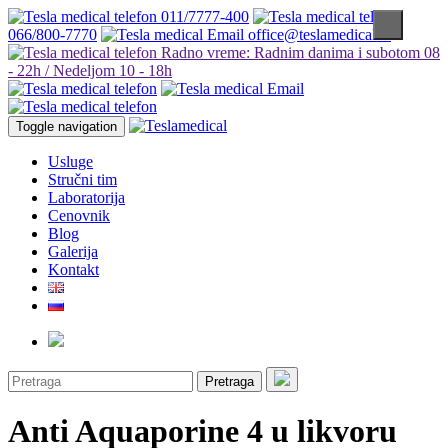
011/7777-400
066/800-7770
office@teslamedical.rs
Radno vreme: Radnim danima i subotom 08
- 22h / Nedeljom 10 - 18h
Toggle navigation
Usluge
Stručni tim
Laboratorija
Cenovnik
Blog
Galerija
Kontakt
Pretraga
Anti Aquaporine 4 u likvoru